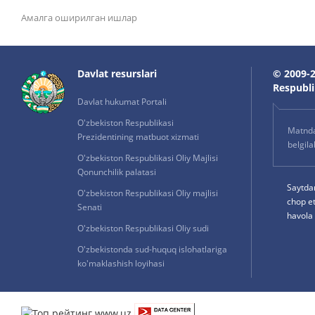
Амалга оширилган ишлар
Davlat resurslari
© 2009-2
Respublik
Davlat hukumat Portali
O'zbekiston Respublikasi
Matnda 
Prezidentining matbuot xizmati
belgil
O'zbekiston Respublikasi Oliy Majlisi
Qonunchilik palatasi
Saytda
O'zbekiston Respublikasi Oliy majlisi
chop e
Senati
havola 
O'zbekiston Respublikasi Oliy sudi
O'zbekistonda sud-huquq islohatlariga
ko'maklashish loyihasi