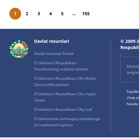
1
2
3
4
5
...
155
Davlat resurslari
© 2009-2
Respublik
Davlat hukumat Portali
O'zbekiston Respublikasi
Matnda 
Prezidentining matbuot xizmati
belgil
O'zbekiston Respublikasi Oliy Majlisi
Qonunchilik palatasi
Saytda
O'zbekiston Respublikasi Oliy majlisi
chop e
Senati
havola 
O'zbekiston Respublikasi Oliy sudi
O'zbekistonda sud-huquq islohatlariga
ko'maklashish loyihasi