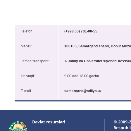
Telefon:
(+998 55
) 701-00-55
Manzil:
100
105
,
Samarqand shahri, Bobur Mirzo 
Jamoat transporti:
A.Jomiy va Universitet xiyoboni ko‘cha
Ish vaqti:
9:00 dan 18:00 gacha
E-mail:
samarqand
@adliya.uz
Davlat resurslari
© 2009-2
Respublik