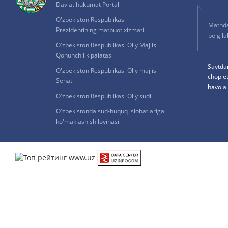
Davlat hukumat Portali
O'zbekiston Respublikasi
Matnda 
Prezidentining matbuot xizmati
belgil
O'zbekiston Respublikasi Oliy Majlisi
Qonunchilik palatasi
Saytda
O'zbekiston Respublikasi Oliy majlisi
chop e
Senati
havola 
O'zbekiston Respublikasi Oliy sudi
O'zbekistonda sud-huquq islohatlariga
ko'maklashish loyihasi