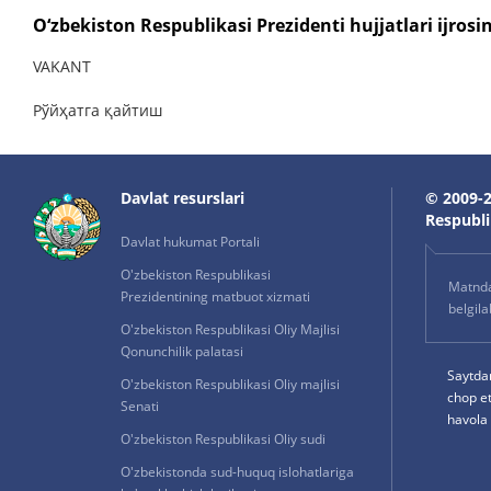
O‘zbekiston Respublikasi Prezidenti hujjatlari ijrosin
VAKANT
Рўйҳатга қайтиш
Davlat resurslari
© 2009-2
Respublik
Davlat hukumat Portali
O'zbekiston Respublikasi
Matnda 
Prezidentining matbuot xizmati
belgil
O'zbekiston Respublikasi Oliy Majlisi
Qonunchilik palatasi
Saytda
O'zbekiston Respublikasi Oliy majlisi
chop e
Senati
havola 
O'zbekiston Respublikasi Oliy sudi
O'zbekistonda sud-huquq islohatlariga