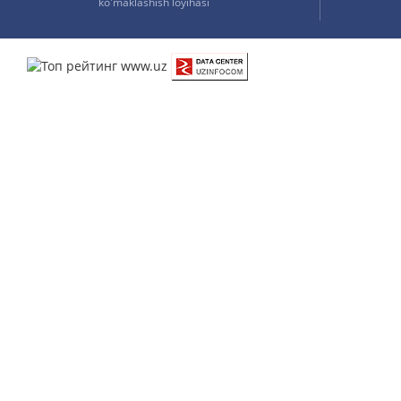
ko'maklashish loyihasi