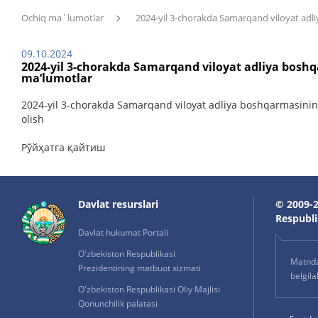
Ochiq ma`lumotlar
2024-yil 3-chorakda Samarqand viloyat adli
09.10.2024
2024-yil 3-chorakda Samarqand viloyat adliya boshq
ma’lumotlar
2024-yil 3-chorakda Samarqand viloyat adliya boshqarmasining
olish
Рўйҳатга қайтиш
Davlat resurslari
© 2009-2
Respublik
Davlat hukumat Portali
O'zbekiston Respublikasi
Matnda 
Prezidentining matbuot xizmati
belgil
O'zbekiston Respublikasi Oliy Majlisi
Qonunchilik palatasi