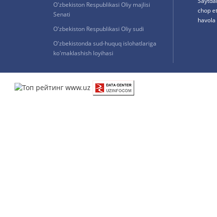
Saytda
O'zbekiston Respublikasi Oliy majlisi
chop e
Senati
havola 
O'zbekiston Respublikasi Oliy sudi
O'zbekistonda sud-huquq islohatlariga
ko'maklashish loyihasi