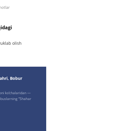
motlar
idagi
uklab olish
ahri, Bobur
oni ko‘chalaridan —
buslarning “Shahar