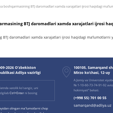
ya boshqarmasining BTJ daromadlari xamda xarajatlari ijrosi haqidagi ma’lu
armasining BTJ daromadlari xamda xarajatlari ijrosi haq
 BTJ daromadlari xamda xarajatlari ijrosi haqidagi ma’lumotlarni y
09-2026 O'zbekiston
100105, Samarqand sh
ublikasi Adliya vazirligi
Mirzo ko‘chasi, 12-uy
A.Jomiy va Universitet xiyob
№ 1-10-60-73-74-91-92 avto
atnda xatolik ko'sangiz, uni
hokimiyati” bekati.
elgilab
Ctrl+Enter
ni bosing
(+998 55) 701 00 55
samarqand@adliya.uz
aytdan olingan ma'lumotlarni chop