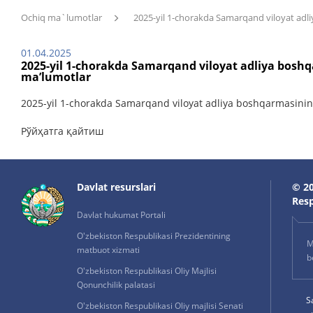
Ochiq ma`lumotlar
2025-yil 1-chorakda Samarqand viloyat adli
01.04.2025
2025-yil 1-chorakda Samarqand viloyat adliya boshq
ma’lumotlar
2025-yil 1-chorakda Samarqand viloyat adliya boshqarmasining
Рўйҳатга қайтиш
Davlat resurslari
© 20
Resp
Davlat hukumat Portali
O'zbekiston Respublikasi Prezidentining
M
matbuot xizmati
b
O'zbekiston Respublikasi Oliy Majlisi
Qonunchilik palatasi
S
O'zbekiston Respublikasi Oliy majlisi Senati