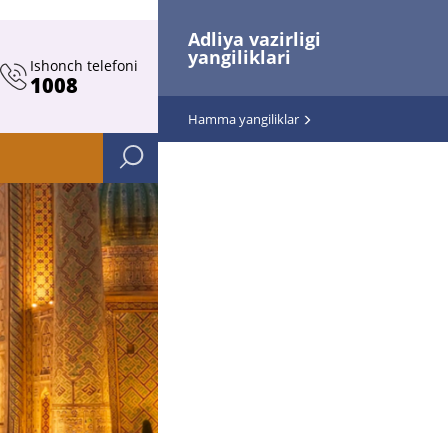
Adliya vazirligi
yangiliklari
Ishonch telefoni
1008
Hamma yangiliklar