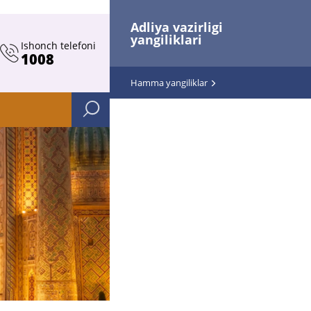
Adliya vazirligi
yangiliklari
Ishonch telefoni
1008
Hamma yangiliklar