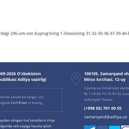
rdagi 296-um-son buyrugʻining 1-ilovasining 31-32-35-36-37-39-40-b
09-2026 O'zbekiston
100105, Samarqand sh
ublikasi Adliya vazirligi
Mirzo ko‘chasi, 12-uy
A.Jomiy va Universitet xiyob
№ 1-10-60-73-74-91-92 avto
atnda xatolik ko'sangiz, uni
hokimiyati” bekati.
elgilab
Ctrl+Enter
ni bosing
(+998 55) 701 00 55
samarqand@adliya.uz
aytdan olingan ma'lumotlarni chop
tilganda veb-saytga havola qilish