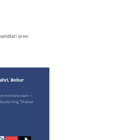
andlari ijrosi
ahri, Bobur
oni ko‘chalaridan —
buslarning “Shahar