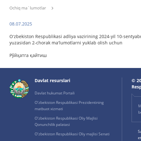
Ochiq ma`lumotlar
08.07.2025
Oʻzbekiston Respublikasi adliya vazirining 2024-yil 10-sentyab
yuzasidan 2-chorak ma'lumotlarni yuklab olish uchun
Рўйҳатга қайтиш
Davlat resurslari
© 20
Resp
Davlat hukumat Portali
O'zbekiston Respublikasi Prezidentining
M
matbuot xizmati
b
O'zbekiston Respublikasi Oliy Majlisi
Qonunchilik palatasi
S
O'zbekiston Respublikasi Oliy majlisi Senati
e