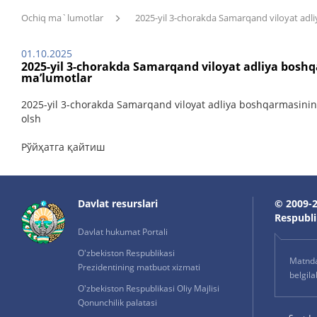
Ochiq ma`lumotlar
2025-yil 3-chorakda Samarqand viloyat adli
01.10.2025
2025-yil 3-chorakda Samarqand viloyat adliya boshq
ma’lumotlar
2025-yil 3-chorakda Samarqand viloyat adliya boshqarmasining
olsh
Рўйҳатга қайтиш
Davlat resurslari
© 2009-2
Respublik
Davlat hukumat Portali
O'zbekiston Respublikasi
Matnda 
Prezidentining matbuot xizmati
belgil
O'zbekiston Respublikasi Oliy Majlisi
Qonunchilik palatasi