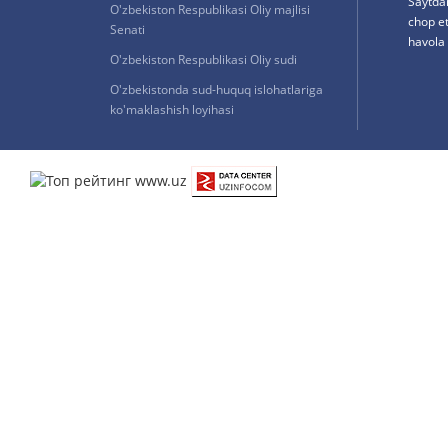
Saytda
O'zbekiston Respublikasi Oliy majlisi
chop e
Senati
havola 
O'zbekiston Respublikasi Oliy sudi
O'zbekistonda sud-huquq islohatlariga
ko'maklashish loyihasi