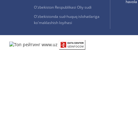
havola 
O'zbekiston Respublikasi Oliy sudi
O'zbekistonda sud-huquq islohatlariga
ko'maklashish loyihasi