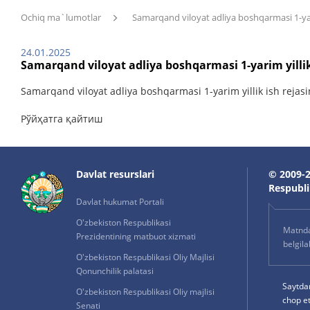
Ochiq ma`lumotlar
Samarqand viloyat adliya boshqarmasi 1-yari
24.01.2025
Samarqand viloyat adliya boshqarmasi 1-yarim yillik
Samarqand viloyat adliya boshqarmasi 1-yarim yillik ish rejasi
Рўйҳатга қайтиш
Davlat resurslari
© 2009-2
Respublik
Davlat hukumat Portali
O'zbekiston Respublikasi
Matnda 
Prezidentining matbuot xizmati
belgil
O'zbekiston Respublikasi Oliy Majlisi
Qonunchilik palatasi
Saytda
O'zbekiston Respublikasi Oliy majlisi
chop e
Senati