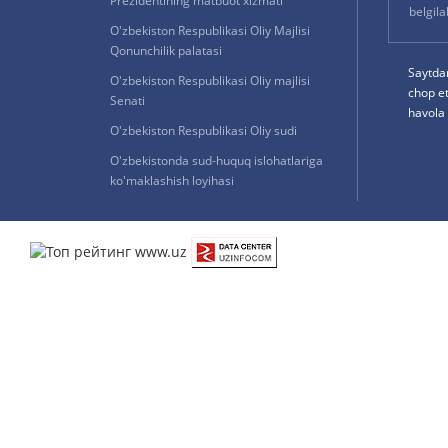
Prezidentining matbuot xizmati
belgil
O'zbekiston Respublikasi Oliy Majlisi
Qonunchilik palatasi
Saytda
O'zbekiston Respublikasi Oliy majlisi
chop e
Senati
havola 
O'zbekiston Respublikasi Oliy sudi
O'zbekistonda sud-huquq islohatlariga
ko'maklashish loyihasi