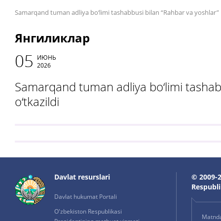
Samarqand tuman adliya bo‘limi tashabbusi bilan “Rahbar va yoshlar” u
Янгиликлар
05
ИЮНЬ
2026
Samarqand tuman adliya bo‘limi tashabb
o‘tkazildi
Davlat resurslari
© 2009-2
Respublik
Davlat hukumat Portali
O'zbekiston Respublikasi
Matnda 