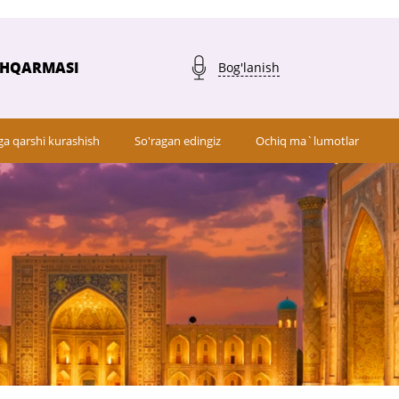
SHQARMASI
Bog'lanish
ga qarshi kurashish
So'ragan edingiz
Ochiq ma`lumotlar