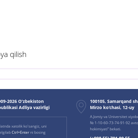
ya qilish
09-2026 O'zbekiston
100105, Samarqand sh
ublikasi Adliya vazirligi
Mirzo ko‘chasi, 12-uy
A.Jomiy va Universitet xiyob
№ 1-10-60-73-74-91-92 avto
atnda xatolik ko'sangiz, uni
hokimiyati” bekati.
elgilab
Ctrl+Enter
ni bosing