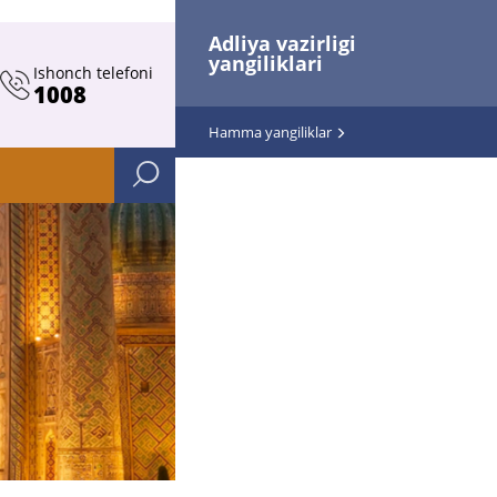
Adliya vazirligi
yangiliklari
Ishonch telefoni
1008
Hamma yangiliklar