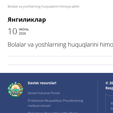
Bolalar va yoshlarning huquqlarini himoya qilish
Янгиликлар
10
ИЮНЬ
2026
Bolalar va yoshlarning huquqlarini himo
Davlat resurslari
© 20
Resp
Davlat hukumat Portali
O'zbekiston Respublikasi Prezidentining
M
matbuot xizmati
b