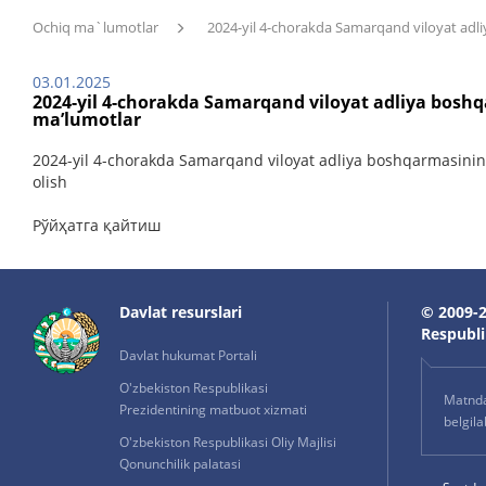
Ochiq ma`lumotlar
2024-yil 4-chorakda Samarqand viloyat adli
03.01.2025
2024-yil 4-chorakda Samarqand viloyat adliya boshq
ma’lumotlar
2024-yil 4-chorakda Samarqand viloyat adliya boshqarmasining
olish
Рўйҳатга қайтиш
Davlat resurslari
© 2009-2
Respublik
Davlat hukumat Portali
O'zbekiston Respublikasi
Matnda 
Prezidentining matbuot xizmati
belgil
O'zbekiston Respublikasi Oliy Majlisi
Qonunchilik palatasi