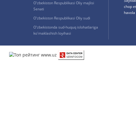
Saytda
O'zbekiston Respublikasi Oliy majlisi
chop e
Senati
havola 
O'zbekiston Respublikasi Oliy sudi
O'zbekistonda sud-huquq islohatlariga
ko'maklashish loyihasi