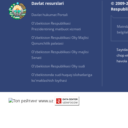
Davlat resurslari
© 2009-2
Respublik
Davlat hukumat Portali
O'zbekiston Respublikasi
Matnda 
Prezidentining matbuot xizmati
belgil
O'zbekiston Respublikasi Oliy Majlisi
Qonunchilik palatasi
Saytda
O'zbekiston Respublikasi Oliy majlisi
chop e
Senati
havola 
O'zbekiston Respublikasi Oliy sudi
O'zbekistonda sud-huquq islohatlariga
ko'maklashish loyihasi