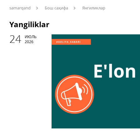
samarqand
Бош саҳифа
Янгиликлар
Yangiliklar
24
ИЮЛЬ
2026