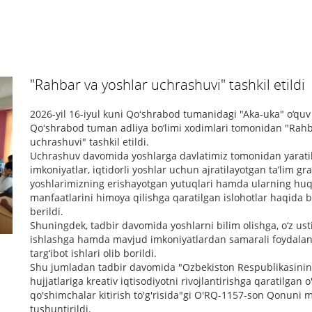
"Rahbar va yoshlar uchrashuvi" tashkil etildi
2026-yil 16-iyul kuni Qoʻshrabod tumanidagi "Aka-uka" o‘qu
Qoʻshrabod tuman adliya bo‘limi xodimlari tomonidan "Rahb
uchrashuvi" tashkil etildi.
Uchrashuv davomida yoshlarga davlatimiz tomonidan yarati
imkoniyatlar, iqtidorli yoshlar uchun ajratilayotgan ta’lim gra
yoshlarimizning erishayotgan yutuqlari hamda ularning hu
manfaatlarini himoya qilishga qaratilgan islohotlar haqida b
berildi.
Shuningdek, tadbir davomida yoshlarni bilim olishga, o‘z u
ishlashga hamda mavjud imkoniyatlardan samarali foydalan
targ‘ibot ishlari olib borildi.
Shu jumladan tadbir davomida "Ozbekiston Respublikasini
hujjatlariga kreativ iqtisodiyotni rivojlantirishga qaratilgan o
qo'shimchalar kitirish to'g'risida"gi O'RQ-1157-son Qonuni
tushuntirildi.