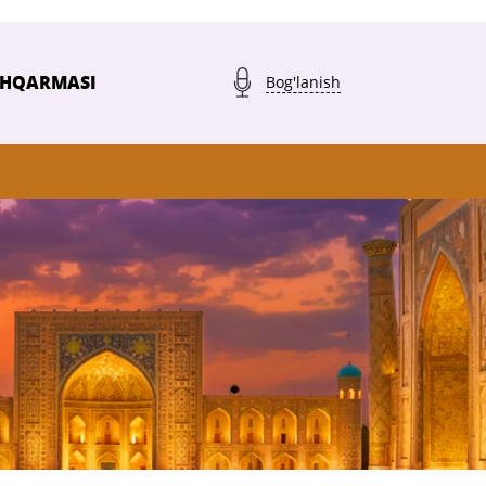
SHQARMASI
Bog'lanish