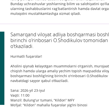
Bunday uchrashuvlar yoshlarning bilim va salohiyatini qoʻll
ularning tashabbuslarini ragʻbatlantirish hamda davlat orga
muloqotni mustahkamlashga xizmat qiladi.
Samarqand viloyat adliya boshqarmasi boshli
birinchi o'rinbosari O.Shodikulov tomonidan
o‘tkaziladi.
Hurmatli fuqarolar!
Aholini qiynab kelayotgan muammolarni o‘rganish, murojaatla
chiqish hamda ularga amaliy yechim topish maqsadida viloy
boshqarmasi boshlig‘ining birinchi o'rinbosari O.Shodikulo
navbatdagi sayyor qabul o‘tkaziladi.
Sana: 2026-yil 23-iyul
Vaqti: 11:00
Manzil: Bulung'ur tumani, “Kildon” MFY
Mo‘ljal: “Kildon” mahalla fuqarolar yig‘ini binosi