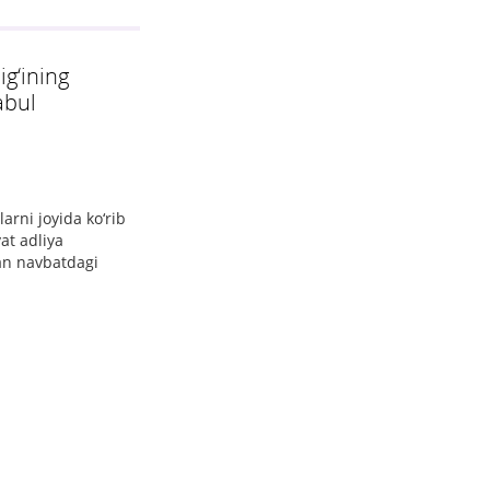
g‘ining
abul
rni joyida ko‘rib
at adliya
an navbatdagi