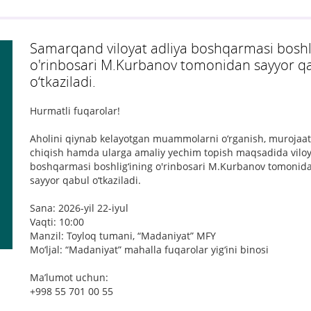
Samarqand viloyat adliya boshqarmasi boshli
o'rinbosari M.Kurbanov tomonidan sayyor q
o‘tkaziladi.
Hurmatli fuqarolar!
Aholini qiynab kelayotgan muammolarni o‘rganish, murojaatla
chiqish hamda ularga amaliy yechim topish maqsadida viloy
boshqarmasi boshlig‘ining o'rinbosari M.Kurbanov tomonid
sayyor qabul o‘tkaziladi.
Sana: 2026-yil 22-iyul
Vaqti: 10:00
Manzil: Toyloq tumani, “Madaniyat” MFY
Mo‘ljal: “Madaniyat” mahalla fuqarolar yig‘ini binosi
Ma’lumot uchun:
+998 55 701 00 55