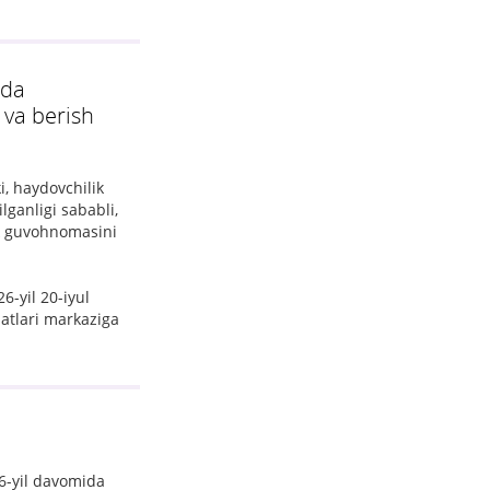
ida
 va berish
, haydovchilik
ganligi sababli,
k guvohnomasini
6-yil 20-iyul
atlari markaziga
26-yil davomida