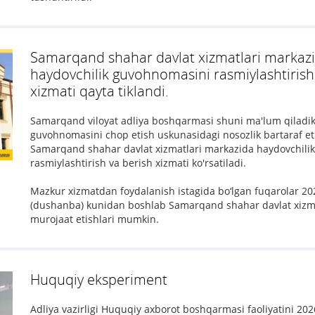
Samarqand shahar davlat xizmatlari markaz
haydovchilik guvohnomasini rasmiylashtirish
xizmati qayta tiklandi.
Samarqand viloyat adliya boshqarmasi shuni ma'lum qiladiki
guvohnomasini chop etish uskunasidagi nosozlik bartaraf etil
Samarqand shahar davlat xizmatlari markazida haydovchili
rasmiylashtirish va berish xizmati ko'rsatiladi.
Mazkur xizmatdan foydalanish istagida bo‘lgan fuqarolar 202
(dushanba) kunidan boshlab Samarqand shahar davlat xizm
murojaat etishlari mumkin.
Huquqiy eksperiment
Adliya vazirligi Huquqiy axborot boshqarmasi faoliyatini 20