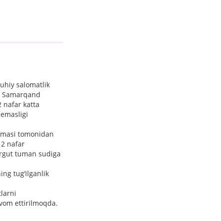
uhiy salomatlik
cha Samarqand
2 nafar katta
 emasligi
rmasi tomonidan
12 nafar
 Urgut tuman sudiga
ng tug‘ilganlik
larni
avom ettirilmoqda.