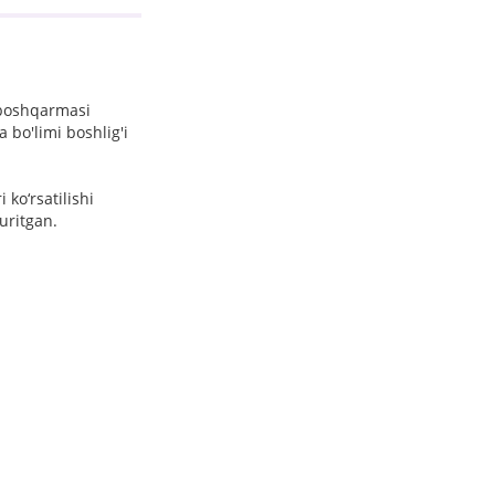
 boshqarmasi
 bo'limi boshlig'i
ko‘rsatilishi
yuritgan.