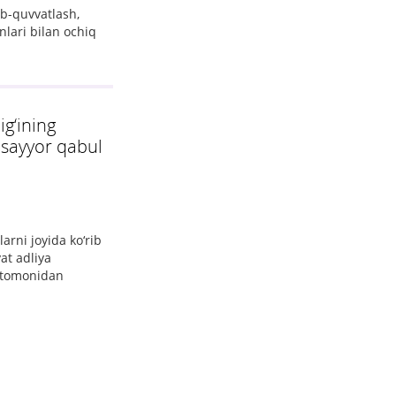
ab-quvvatlash,
nlari bilan ochiq
g‘ining
 sayyor qabul
rni joyida ko‘rib
at adliya
v tomonidan