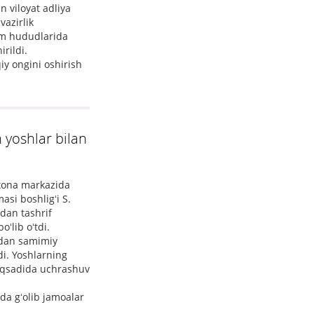
n viloyat adliya
azirlik
um hududlarida
rildi.
y ongini oshirish
 yoshlar bilan
bxona markazida
si boshligʻi S.
dan tashrif
ʻlib oʻtdi.
idan samimiy
di. Yoshlarning
maqsadida uchrashuv
da gʻolib jamoalar