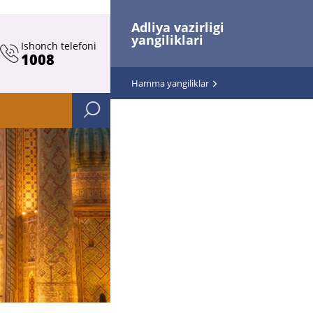
Adliya vazirligi
yangiliklari
Ishonch telefoni
1008
Hamma yangiliklar