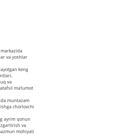
v markazida
ar va yoshlar
layotgan keng
ntlari,
quq va
atafsil ma’lumot
stida muntazam
ishga chorlovchi
ng ayrim qonun
'zgartirish va
 mazmun mohiyati