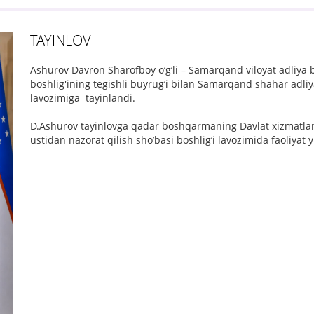
TAYINLOV
Ashurov Davron Sharofboy o‘g‘li – Samarqand viloyat adliya
boshlig'ining tegishli buyrug‘i bilan Samarqand shahar adliya
lavozimiga tayinlandi.
D.Ashurov tayinlovga qadar boshqarmaning Davlat xizmatlari 
ustidan nazorat qilish sho’basi boshlig‘i lavozimida faoliyat 