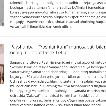
takomillashtirishga qaratilgan chora-tadbirlar rejasiga asosa
boshqarmasi va tuman (shahar) adliya bo'limlari tomonidan v
konsepsiyasiga muvofiq, viloyat va tumanlarning aholi gavj
yagona yondashuv asosida huquqiy eksperiment amalga oshi
Huquqiy eksperiment o'tkazishdan maqsad aholining huquqi
va turli xil firibgarliklardan ogoh qilish.
Payshanba – "Yoshlar kuni" munosabati bilan
ochiq muloqot tashkil etildi.
Samarqand viloyati Pushkin nomidagi viloyat axborot-kutu
"Yoshlar kuni" doirasida Samarqand viloyati adliya boshqarma
Sattarovning Samarqand shahridagi 30 dan ortiq mahallalar
buyurgan 60 nafardan ortiq yoshlar bilan ochiq uchrashuvi bo
Uchrashuv davomida yoshlarni qiziqtirgan masalalar yuzas
muloqot olib borilib, ularning taklif va tashabbuslari tinglan
huquqiy ongi va intellektual salohiyatini yanada oshirish 
doirasida “Zakovat” intellektual turniri ham tashkil etildi.
Qizgʻin va murosasiz bahslarga boy oʻtgan musobaqa yakuni
faxriy yorliqlar hamda esdalik sovgʻalari bilan taqdirlandi.