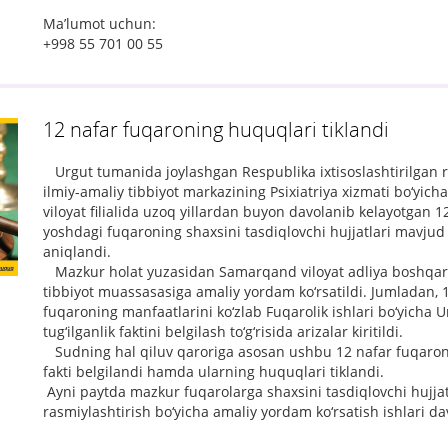
Ma’lumot uchun:
+998 55 701 00 55
12 nafar fuqaroning huquqlari tiklandi
Urgut tumanida joylashgan Respublika ixtisoslashtirilgan r
ilmiy-amaliy tibbiyot markazining Psixiatriya xizmati bo‘yi
viloyat filialida uzoq yillardan buyon davolanib kelayotgan 1
yoshdagi fuqaroning shaxsini tasdiqlovchi hujjatlari mavjud
aniqlandi.
Mazkur holat yuzasidan Samarqand viloyat adliya boshqa
tibbiyot muassasasiga amaliy yordam ko‘rsatildi. Jumladan, 
fuqaroning manfaatlarini ko‘zlab Fuqarolik ishlari bo‘yicha
tug‘ilganlik faktini belgilash to‘g‘risida arizalar kiritildi.
Sudning hal qiluv qaroriga asosan ushbu 12 nafar fuqaroni
fakti belgilandi hamda ularning huquqlari tiklandi.
Ayni paytda mazkur fuqarolarga shaxsini tasdiqlovchi hujjat
rasmiylashtirish bo‘yicha amaliy yordam ko‘rsatish ishlari d